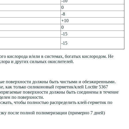
-10
0
-8
+10
0
-15
-15
того кислорода и/или в системах, богатых кислородом. Не
 хлора и других сильных окислителей.
мые поверхности должны быть чистыми и обезжиренными.
е, как только силиконовый герметик/клей Loctite 5367
опрягаемые поверхности должны быть соединены в течение
делен по поверхности.
 сжать, чтобы полностью распределить клей-герметик по
зку после полной полимеризации (примерно 7 дней)