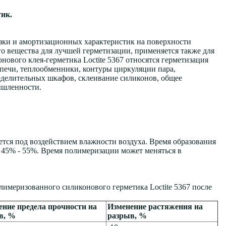
ик.
зки и амортизационных характеристик на поверхности
его вещества для лучшей герметизации, применяется также для
ового клея-герметика Loctite 5367 относятся герметизация
(печи, теплообменники, контуры циркуляции пара,
еделительных шкафов, склеивание силиконов, общее
ышленности.
тся под воздействием влажности воздуха. Время образования
и 45% - 55%. Время полимеризации может меняться в
имеризованного силиконового герметика Loctite 5367 после
ение предела прочности на
Изменение растяжения на
в, %
разрыв, %