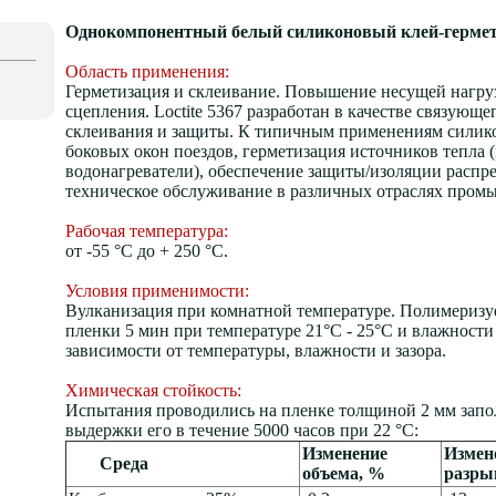
Однокомпонентный белый силиконовый клей-гермет
Область применения:
Герметизация и склеивание. Повышение несущей нагру
сцепления. Loctite 5367 разработан в качестве связующ
склеивания и защиты. К типичным применениям силикон
боковых окон поездов, герметизация источников тепла 
водонагреватели), обеспечение защиты/изоляции распр
техническое обслуживание в различных отраслях пром
Рабочая температура:
от -55 °С до + 250 °С.
Условия применимости:
Вулканизация при комнатной температуре. Полимеризуе
пленки 5 мин при температуре 21°С - 25°С и влажност
зависимости от температуры, влажности и зазора.
Химическая стойкость:
Испытания проводились на пленке толщиной 2 мм запол
выдержки его в течение 5000 часов при 22 °C:
Изменение
Измен
Среда
объема, %
разры