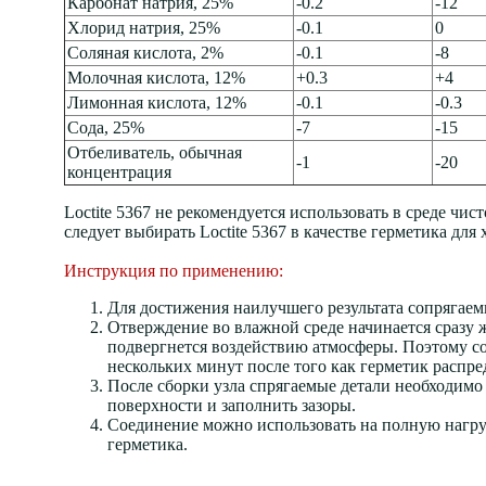
Карбонат натрия, 25%
-0.2
-12
Хлорид натрия, 25%
-0.1
0
Соляная кислота, 2%
-0.1
-8
Молочная кислота, 12%
+0.3
+4
Лимонная кислота, 12%
-0.1
-0.3
Сода, 25%
-7
-15
Отбеливатель, обычная
-1
-20
концентрация
Loctite 5367 не рекомендуется использовать в среде чис
следует выбирать Loctite 5367 в качестве герметика для
Инструкция по применению:
Для достижения наилучшего результата сопрягае
Отверждение во влажной среде начинается сразу ж
подвергнется воздействию атмосферы. Поэтому с
нескольких минут после того как герметик распре
После сборки узла спрягаемые детали необходимо
поверхности и заполнить зазоры.
Соединение можно использовать на полную нагру
герметика.