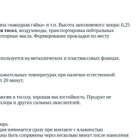
а «накидная гайка» и т.п. Высота заполняемого зазора: 0,25
и тосол
, воздуховоды, транспортировка нейтральных
 моторные масла. Формирование прокладки по месту
пользуется на металлических и пластмассовых фланцах.
оложительных температурах при наличии естественной
т 20 минут.
есям и тосолу, хорошая маслостойкость. Продукт не
 хлора и других сильных окислителей.
ира.
ия начинается сразу при контакте с влажностью
жны быть сопряжены через несколько минут после нанесения